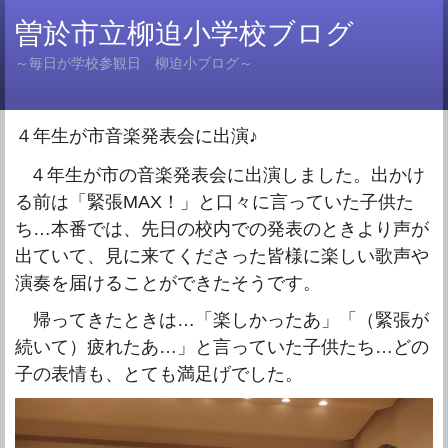
曽於市立柳迫小学校ブログ
～毎日が学校参観日 柳迫小ブログ～
４年生が市音楽発表会に出演♪
４年生が市の音楽発表会に出演しました。出かけ
る前は「緊張MAX！」と口々に言っていた子供た
ち…本番では、先日の校内での発表のときより声が
出ていて、見に来てくださった皆様に楽しい歌声や
演奏を届けることができたそうです。
帰ってきたときは…「楽しかったあ」「（緊張が
続いて）疲れたあ…」と言っていた子供たち…どの
子の表情も、
とても満足げでした。